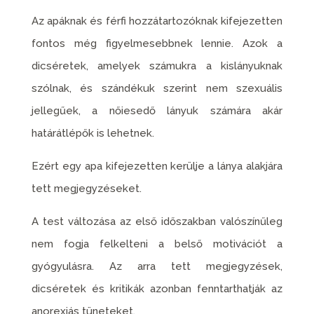
Az apáknak és férfi hozzátartozóknak kifejezetten
fontos még figyelmesebbnek lennie. Azok a
dicséretek, amelyek számukra a kislányuknak
szólnak, és szándékuk szerint nem szexuális
jellegűek, a nőiesedő lányuk számára akár
határátlépők is lehetnek.
Ezért egy apa kifejezetten kerülje a lánya alakjára
tett megjegyzéseket.
A test változása az első időszakban valószínűleg
nem fogja felkelteni a belső motivációt a
gyógyulásra. Az arra tett megjegyzések,
dicséretek és kritikák azonban fenntarthatják az
anorexiás tüneteket.