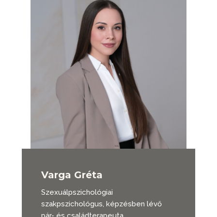
Varga Gréta
Szexuálpszichológiai
szakpszichológus, képzésben lévő
pár- és családterapeuta