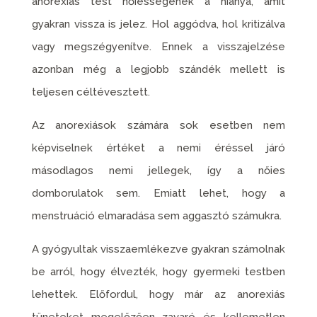
anorexiás test nőiességének a hiánya, amit
gyakran vissza is jelez. Hol aggódva, hol kritizálva
vagy megszégyenítve. Ennek a visszajelzése
azonban még a legjobb szándék mellett is
teljesen céltévesztett.
Az anorexiások számára sok esetben nem
képviselnek értéket a nemi éréssel járó
másodlagos nemi jellegek, így a nőies
domborulatok sem. Emiatt lehet, hogy a
menstruáció elmaradása sem aggasztó számukra.
A gyógyultak visszaemlékezve gyakran számolnak
be arról, hogy élvezték, hogy gyermeki testben
lehettek. Előfordul, hogy már az anorexiás
tüneteket megelőzően zavaró és kellemetlen