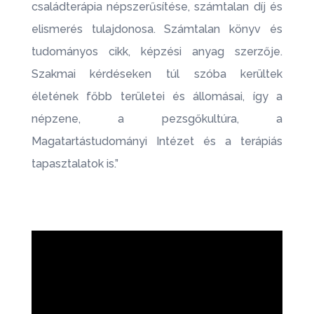
családterápia népszerűsítése, számtalan díj és
elismerés tulajdonosa. Számtalan könyv és
tudományos cikk, képzési anyag szerzője.
Szakmai kérdéseken túl szóba kerültek
életének főbb területei és állomásai, így a
népzene, a pezsgőkultúra, a
Magatartástudományi Intézet és a terápiás
tapasztalatok is.”