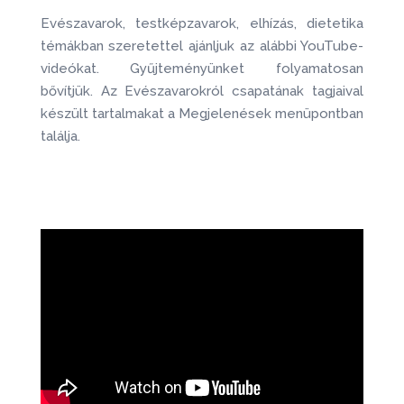
Evészavarok, testképzavarok, elhízás, dietetika
témákban szeretettel ajánljuk az alábbi YouTube-
videókat. Gyűjteményünket folyamatosan
bővítjük. Az Evészavarokról csapatának tagjaival
készült tartalmakat a Megjelenések menüpontban
találja.