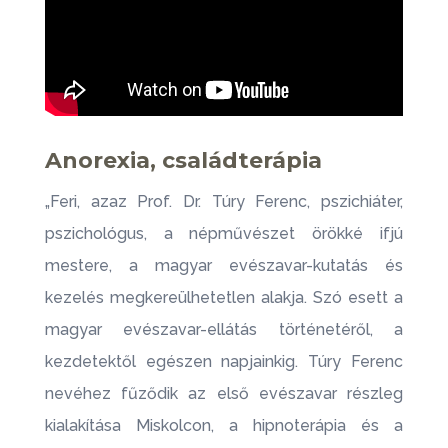
Anorexia, családterápia
„Feri, azaz Prof. Dr. Túry Ferenc, pszichiáter,
pszichológus, a népművészet örökké ifjú
mestere, a magyar evészavar-kutatás és
kezelés megkereülhetetlen alakja. Szó esett a
magyar evészavar-ellátás történetéről, a
kezdetektől egészen napjainkig. Túry Ferenc
nevéhez fűződik az első evészavar részleg
kialakítása Miskolcon, a hipnoterápia és a