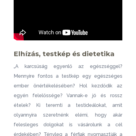
Elhízás, testkép és dietetika
„A karcsúság egyenlő az egészséggel?
Mennyire fontos a testkép egy egészséges
ember önértékelésében? Hol kezdődik az
egyén felelőssége? Vannak-e jó és rossz
ételek? Ki teremti a testideálokat, amit
olyannyira szeretnénk elérni, hogy akár
felesleges dolgokat is vásárolunk a cél
érdekében? Tényleg a férfiak nyomasztják a