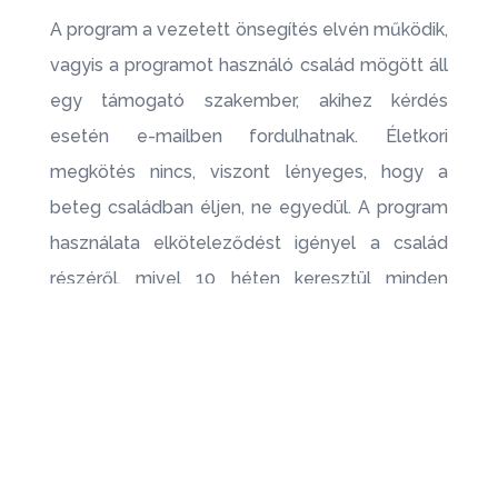
A program a vezetett önsegítés elvén működik,
vagyis a programot használó család mögött áll
egy támogató szakember, akihez kérdés
esetén e-mailben fordulhatnak. Életkori
megkötés nincs, viszont lényeges, hogy a
beteg családban éljen, ne egyedül. A program
használata elköteleződést igényel a család
részéről, mivel 10 héten keresztül minden
héten egy modult szükséges feldolgozni. A
program ingyenes.
Tovább a weboldalra