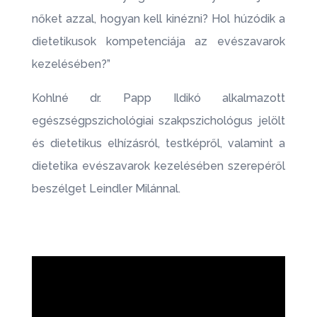
nőket azzal, hogyan kell kinézni? Hol húzódik a
dietetikusok kompetenciája az evészavarok
kezelésében?”
Kohlné dr. Papp Ildikó alkalmazott
egészségpszichológiai szakpszichológus jelölt
és dietetikus elhízásról, testképről, valamint a
dietetika evészavarok kezelésében szerepéről
beszélget Leindler Milánnal.