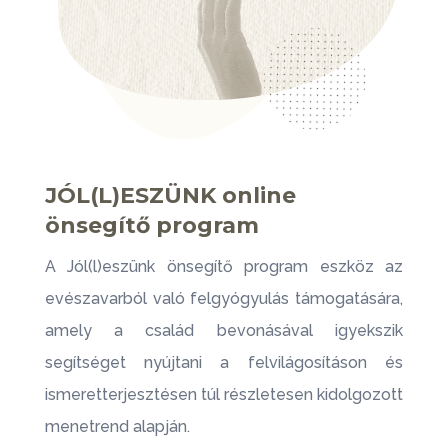
JÓL(L)ESZÜNK online
önsegítő program
A Jól(l)eszünk önsegítő program eszköz az
evészavarból való felgyógyulás támogatására,
amely a család bevonásával igyekszik
segítséget nyújtani a felvilágosításon és
ismeretterjesztésen túl részletesen kidolgozott
menetrend alapján.