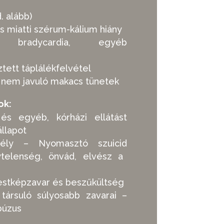
. alább)
s miatti szérum-kálium hiány
 bradycardia, egyéb
ztett táplálékfelvétel
 nem javuló makacs tünetek
ok:
és egyéb, kórházi ellátást
állapot
szély
– N
yomasztó szuicid
telenség, önvád, elvész a
testképzavar és beszűkültség
 társuló súlyosabb zavarai
–
búzus