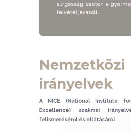
sürgősség esetén a gyermekp
felvétel javasolt.
Nemzetközi
irányelvek
A NICE (National Institute f
Excellence) szakmai irányel
felismeréséről és ellátásáról.