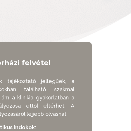
rházi felvétel
k tájékoztató jellegűek, a
ásokban található szakmai
, ám a klinikia gyakorlatban a
ályozása ettől eltérhet. A
yozásáról lejjebb olvashat.
tikus indokok: