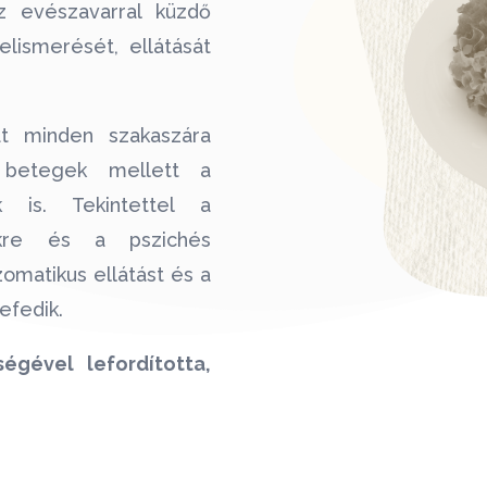
z evészavarral küzdő
elismerését, ellátását
at minden szakaszára
a betegek mellett a
 is. Tekintettel a
ekre és a pszichés
omatikus ellátást és a
efedik.
égével lefordította,