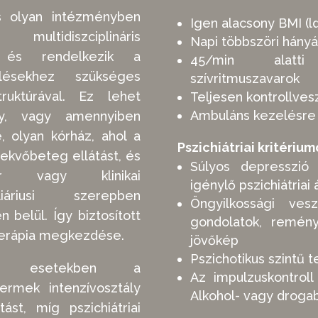
ás olyan intézményben
Igen alacsony BMI (ld
ltidiszciplináris
Napi többszöri hányá
, és rendelkezik a
45/min alatti
elésekhez szükséges
szívritmuszavarok
ruktúrával. Ez lehet
Teljesen kontrollves
Ambuláns kezelésre
ály, vagy amennyiben
, olyan kórház, ahol a
Pszichiátriai kritérium
fekvőbeteg ellátást, és
Súlyos depresszió 
ter vagy klinikai
igénylő pszichiátriai 
liáriusi szerepben
Öngyilkossági ve
belül. Így biztosított
gondolatok, remény
s terápia megkezdése.
jövőkép
Pszichotikus szintű 
égi esetekben a
Az impulzuskontroll
rmek intenzívosztály
A
lkohol- vagy droga
ást, míg pszichiátriai