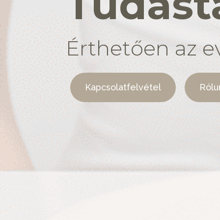
Tudást
Érthetően az e
Kapcsolatfelvétel
Rólu