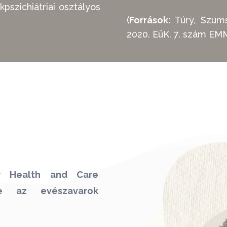
szichiátriai osztályos
(
Források:
Túry, Szums
2020. EüK. 7. szám EMM
or Health and Care
ve az evészavarok