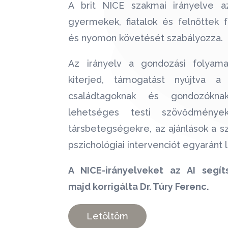
A brit NICE szakmai irányelve a
gyermekek, fiatalok és felnőttek f
és nyomon követését szabályozza.
Az irányelv a gondozási folyam
kiterjed, támogatást nyújtva 
családtagoknak és gondozóknak
lehetséges testi szövődmény
társbetegségekre, az ajánlások a sz
pszichológiai intervenciót egyaránt l
A NICE-irányelveket az AI segíts
majd korrigálta Dr. Túry Ferenc.
Letöltöm