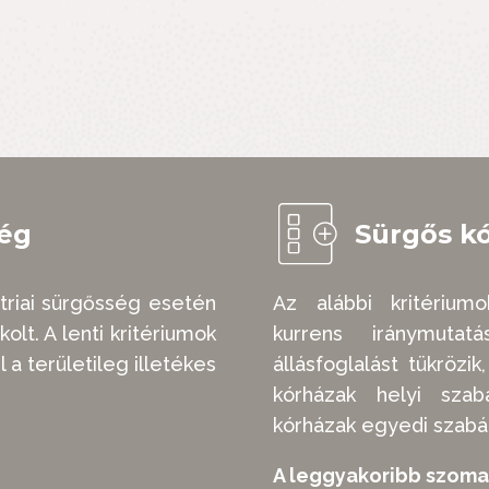
ség
Sürgős kó
triai sürgősség esetén
Az alábbi kritériumo
kolt. A lenti kritériumok
kurrens iránymutat
 a területileg illetékes
állásfoglalást tükrözik
kórházak helyi szab
kórházak egyedi szabál
A leggyakoribb szoma