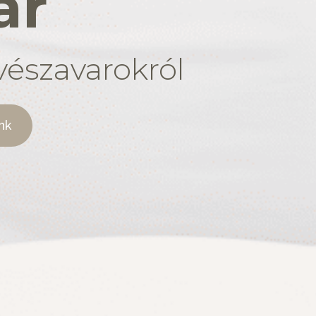
ár
vészavarokról
nk